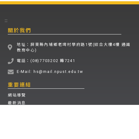
:::
關於我們
地址：屏東縣內埔鄉老埤村學府路1號(綜合大樓4樓 通識
教育中心)
電話：(08)7703202 轉7241
E-Mail: hs@mail.npust.edu.tw
重要連結
網站導覽
最新消息
檔案下載
其他連結
國立屏東科技大學