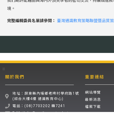
我們期許能藉由與海內外頂尖學者的密切交流，持續精進教
境。
完整編輯委員名單請參閱：
臺灣通識教育策略聯盟暨品質策
:::
關於我們
重要連結
網站導覽
地址：屏東縣內埔鄉老埤村學府路1號
(綜合大樓4樓 通識教育中心)
最新消息
電話：(08)7703202 轉7241
檔案下載
E-Mail: hs@mail.npust.edu.tw