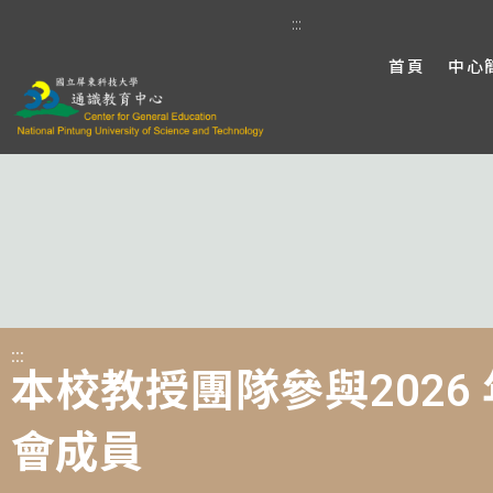
:::
首頁
中心
:::
本校教授團隊參與202
會成員