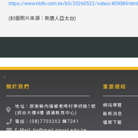
https://www.ntdtv.com.tw/b5/20260522/video/409084.html
(封面照片來源：新唐人亞太台)
:::
關於我們
重要連結
網站導覽
地址：屏東縣內埔鄉老埤村學府路1號
(綜合大樓4樓 通識教育中心)
最新消息
電話：(08)7703202 轉7241
檔案下載
E-Mail: hs@mail.npust.edu.tw