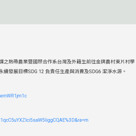
修課之熱帶農業暨國際合作系台灣及外籍生前往金牌農村東片村學
展目標SDG 12 負責任生產與消費及SDG6 潔淨水源。
5LernWR1jm1c
Eg1qcC5uYXZlci5saW5liggCQAE%3D&ra=m