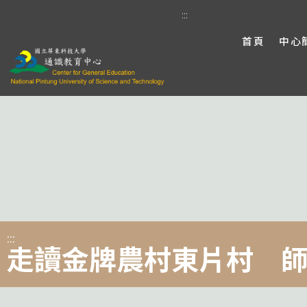
:::
首頁
中心
:::
走讀金牌農村東片村 